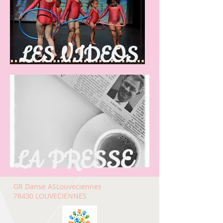
LES VIDEOS
LA PRESSE
GR Danse ASLouveciennes
78430 LOUVECIENNES